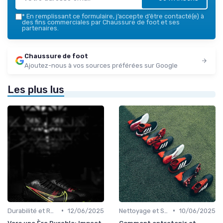
*
En remplissant ce formulaire, j’accepte d’être contacté(e) à
des fins commerciales par Chaussure de foot et ses
partenaires.
Chaussure de foot
Ajoutez-nous à vos sources préférées sur Google
Les plus lus
•
•
Durabilité et Responsabilité Écologique
12/06/2025
Nettoyage et Soins
10/06/2025