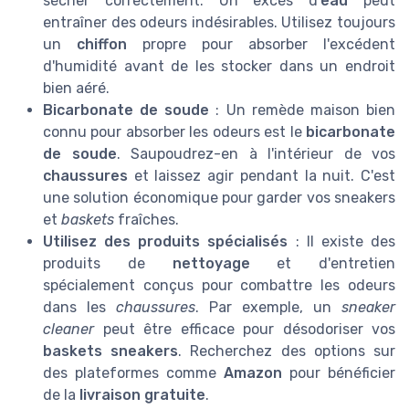
sécher correctement. Un excès d'
eau
peut
entraîner des odeurs indésirables. Utilisez toujours
un
chiffon
propre pour absorber l'excédent
d'humidité avant de les stocker dans un endroit
bien aéré.
Bicarbonate de soude
: Un remède maison bien
connu pour absorber les odeurs est le
bicarbonate
de soude
. Saupoudrez-en à l'intérieur de vos
chaussures
et laissez agir pendant la nuit. C'est
une solution économique pour garder vos sneakers
et
baskets
fraîches.
Utilisez des produits spécialisés
: Il existe des
produits de
nettoyage
et d'entretien
spécialement conçus pour combattre les odeurs
dans les
chaussures
. Par exemple, un
sneaker
cleaner
peut être efficace pour désodoriser vos
baskets sneakers
. Recherchez des options sur
des plateformes comme
Amazon
pour bénéficier
de la
livraison gratuite
.