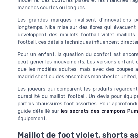
moderne. Les coutures plates et les manches ragla
manches courtes ou longues.
Les grandes marques rivalisent d’innovations p
longtemps. Nike mise sur des fibres qui évacuent 
développent des maillots football violet maillots
football, ces détails techniques influencent direct
Pour un enfant, la question du confort est encore 
peut gêner les mouvements. Les versions enfant d
que les modèles adultes, mais avec des coupes ada
madrid short ou des ensembles manchester united,
Les joueurs qui comparent les produits regardent 
durabilité du maillot football. Un devis pour équip
parfois chaussures foot assorties. Pour approfondi
guide détaillé sur
les secrets des crampons Puma
équipement.
Maillot de foot violet, shorts 