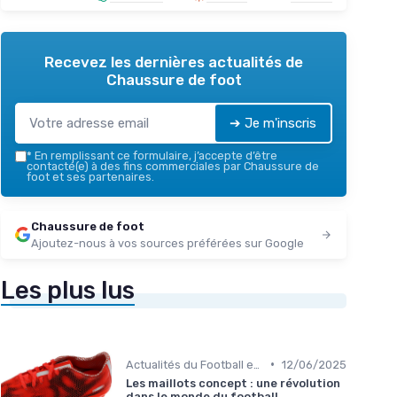
Recevez les dernières actualités de
Chaussure de foot
➔ Je m'inscris
*
En remplissant ce formulaire, j’accepte d’être
contacté(e) à des fins commerciales par Chaussure de
foot et ses partenaires.
Chaussure de foot
Ajoutez-nous à vos sources préférées sur Google
Les plus lus
•
Actualités du Football et Nouveautés
12/06/2025
Les maillots concept : une révolution
dans le monde du football