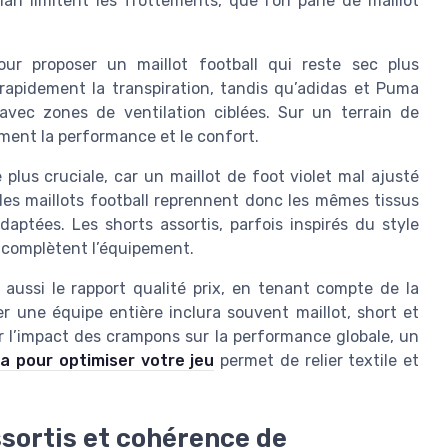
n limitent les frottements, que l’on parle de maillot
our proposer un maillot football qui reste sec plus
rapidement la transpiration, tandis qu’adidas et Puma
 avec zones de ventilation ciblées. Sur un terrain de
ement la performance et le confort.
plus cruciale, car un maillot de foot violet mal ajusté
es maillots football reprennent donc les mêmes tissus
ptées. Les shorts assortis, parfois inspirés du style
 complètent l’équipement.
aussi le rapport qualité prix, en tenant compte de la
er une équipe entière inclura souvent maillot, short et
r l’impact des crampons sur la performance globale, un
 pour optimiser votre jeu
permet de relier textile et
assortis et cohérence de