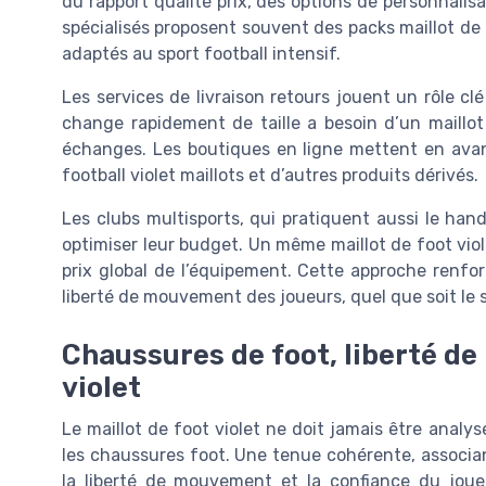
du rapport qualité prix, des options de personnalisa
spécialisés proposent souvent des packs maillot de 
adaptés au sport football intensif.
Les services de livraison retours jouent un rôle cl
change rapidement de taille a besoin d’un maillot fo
échanges. Les boutiques en ligne mettent en avant
football violet maillots et d’autres produits dérivés.
Les clubs multisports, qui pratiquent aussi le hand
optimiser leur budget. Un même maillot de foot violet
prix global de l’équipement. Cette approche renfor
liberté de mouvement des joueurs, quel que soit le s
Chaussures de foot, liberté de
violet
Le maillot de foot violet ne doit jamais être analys
les chaussures foot. Une tenue cohérente, associan
la liberté de mouvement et la confiance du joue