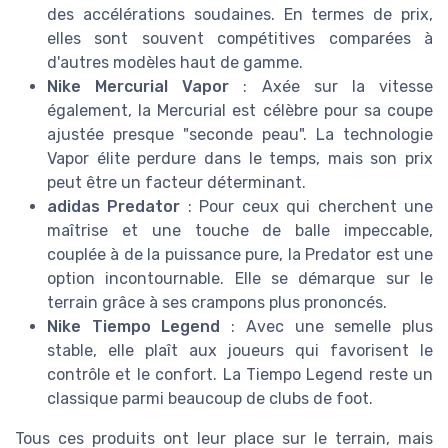
des accélérations soudaines. En termes de prix,
elles sont souvent compétitives comparées à
d'autres modèles haut de gamme.
Nike Mercurial Vapor
: Axée sur la vitesse
également, la Mercurial est célèbre pour sa coupe
ajustée presque "seconde peau". La technologie
Vapor élite perdure dans le temps, mais son prix
peut être un facteur déterminant.
adidas Predator
: Pour ceux qui cherchent une
maîtrise et une touche de balle impeccable,
Recevez les dernières actualités de
Chaussure de foot
couplée à de la puissance pure, la Predator est une
option incontournable. Elle se démarque sur le
➔ Je m'inscris
terrain grâce à ses crampons plus prononcés.
Nike Tiempo Legend
: Avec une semelle plus
*
En remplissant ce formulaire, j’accepte d’être
stable, elle plaît aux joueurs qui favorisent le
contacté(e) à des fins commerciales par Chaussure de
foot et ses partenaires.
contrôle et le confort. La Tiempo Legend reste un
classique parmi beaucoup de clubs de foot.
Tous ces produits ont leur place sur le terrain, mais