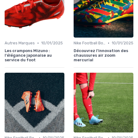
•
•
Autres Marques
10/01/2025
Nike Football Boots
10/01/2025
Les crampons Mizuno :
Découvrez l'innovation des
l'élégance japonaise au
chaussures air zoom
service du foot
mercurial
•
•
Nike Football Boots
10/01/2025
Nike Football Boots
10/01/2025