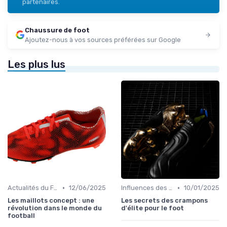
partenaires.
Chaussure de foot
Ajoutez-nous à vos sources préférées sur Google
Les plus lus
•
•
Actualités du Football et Nouveautés
12/06/2025
Influences des Joueurs Professionnels
10/01/2025
Les maillots concept : une
Les secrets des crampons
révolution dans le monde du
d'élite pour le foot
football