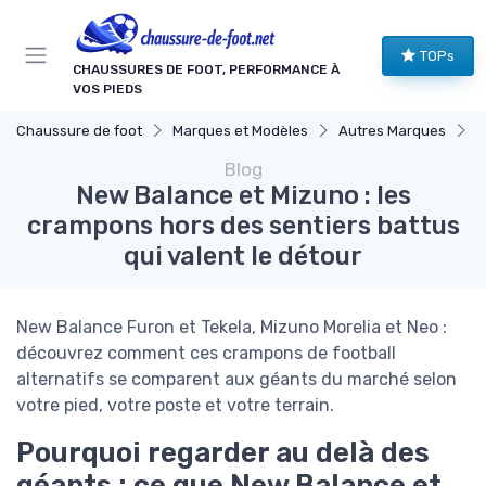
Panneau de gestion des cookies
TOPs
CHAUSSURES DE FOOT, PERFORMANCE À
VOS PIEDS
Chaussure de foot
Marques et Modèles
Autres Marques
N
Blog
New Balance et Mizuno : les
crampons hors des sentiers battus
qui valent le détour
New Balance Furon et Tekela, Mizuno Morelia et Neo :
découvrez comment ces crampons de football
alternatifs se comparent aux géants du marché selon
votre pied, votre poste et votre terrain.
Pourquoi regarder au delà des
géants : ce que New Balance et