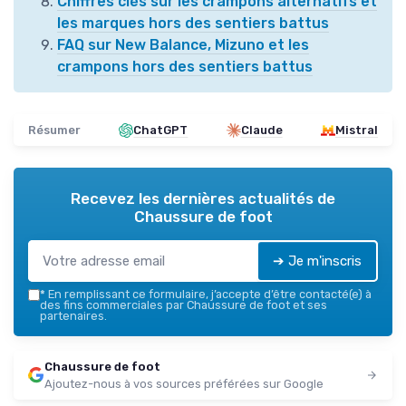
Chiffres clés sur les crampons alternatifs et
les marques hors des sentiers battus
FAQ sur New Balance, Mizuno et les
crampons hors des sentiers battus
Résumer
ChatGPT
Claude
Mistral
Recevez les dernières actualités de
Chaussure de foot
➔ Je m'inscris
*
En remplissant ce formulaire, j’accepte d’être contacté(e) à
des fins commerciales par Chaussure de foot et ses
partenaires.
Chaussure de foot
Ajoutez-nous à vos sources préférées sur Google