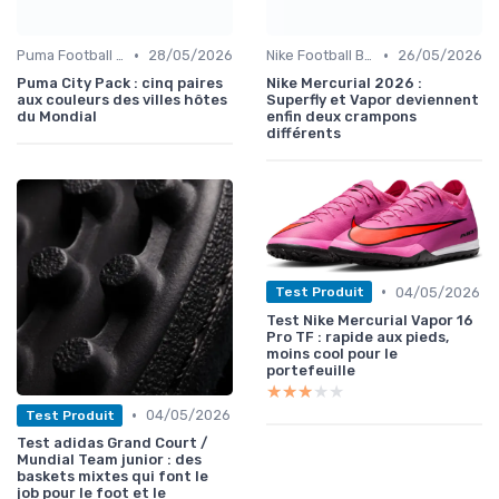
•
•
Puma Football Boots
28/05/2026
Nike Football Boots
26/05/2026
Puma City Pack : cinq paires
Nike Mercurial 2026 :
aux couleurs des villes hôtes
Superfly et Vapor deviennent
du Mondial
enfin deux crampons
différents
•
04/05/2026
Test Produit
Test Nike Mercurial Vapor 16
Pro TF : rapide aux pieds,
moins cool pour le
portefeuille
★★★★★
★★★★★
•
04/05/2026
Test Produit
Test adidas Grand Court /
Mundial Team junior : des
baskets mixtes qui font le
job pour le foot et le