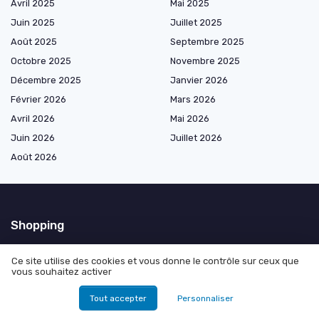
Avril 2025
Mai 2025
Juin 2025
Juillet 2025
Août 2025
Septembre 2025
Octobre 2025
Novembre 2025
Décembre 2025
Janvier 2026
Février 2026
Mars 2026
Avril 2026
Mai 2026
Juin 2026
Juillet 2026
Août 2026
Shopping
Chaussures de football par surface
Ce site utilise des cookies et vous donne le contrôle sur ceux que
Chaussures de football par style de jeu
vous souhaitez activer
Chaussures de football par tige
Tout accepter
Personnaliser
Chaussures de football par matériaux