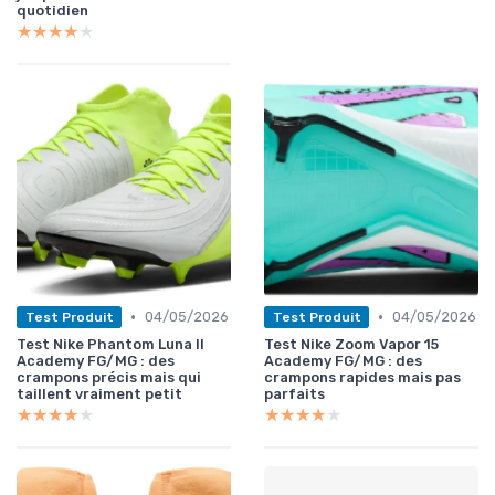
quotidien
★★★★★
★★★★★
•
•
04/05/2026
04/05/2026
Test Produit
Test Produit
Test Nike Phantom Luna II
Test Nike Zoom Vapor 15
Academy FG/MG : des
Academy FG/MG : des
crampons précis mais qui
crampons rapides mais pas
taillent vraiment petit
parfaits
★★★★★
★★★★★
★★★★★
★★★★★