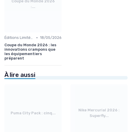
Coupe du Monde 2026
:...
•
Éditions Limitées et Collaborations
18/05/2026
Coupe du Monde 2026 : les
innovations crampons que
les équipementiers
préparent
À lire aussi
Nike Mercurial 2026 :
Puma City Pack : cinq...
Superfly...