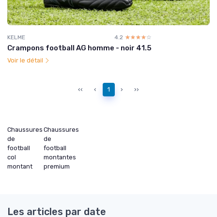
KELME
4.2
☆☆☆☆☆
★★★★★
Crampons football AG homme - noir 41.5
Voir le détail
‹‹
‹
1
›
››
Chaussures
Chaussures
de
de
football
football
col
montantes
montant
premium
Les articles par date