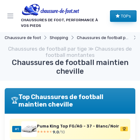
Panneau de gestion des cookies
TOPs
CHAUSSURES DE FOOT, PERFORMANCE À
VOS PIEDS
Chaussure de foot
Shopping
Chaussures de football par tige
Chaussures de football par tige ≫ Chaussures de
football montantes
Chaussures de football maintien
cheville
Top Chaussures de football
🏆
maintien cheville
Puma King Top FG/AG - 37 - Blanc/Noir
#1
🏆
9.0
/10
★★★★★
★★★★★