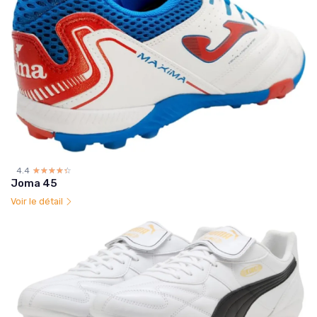
4.4
☆☆☆☆☆
★★★★★
Joma 45
Voir le détail