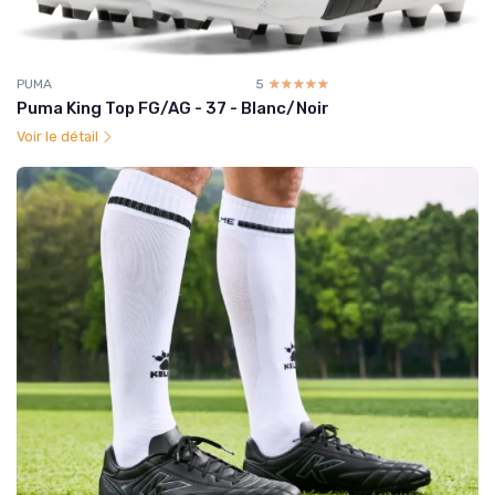
PUMA
5
☆☆☆☆☆
★★★★★
Puma King Top FG/AG - 37 - Blanc/Noir
Voir le détail