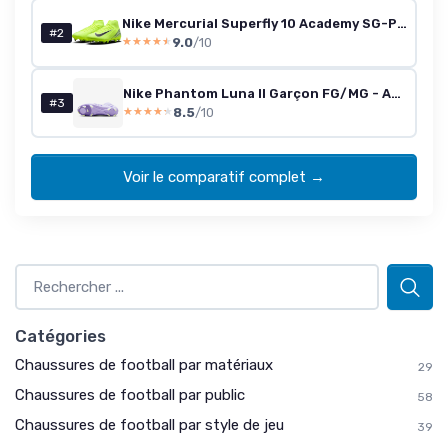
Nike Mercurial Superfly 10 Academy SG-Pro High – Homme (43 EU)
#2
9.0
/10
★★★★★
★★★★★
Nike Phantom Luna II Garçon FG/MG - Agate Violette / Barely Volt - 47.5 EU
#3
8.5
/10
★★★★★
★★★★★
Voir le comparatif complet →
Catégories
Chaussures de football par matériaux
29
Chaussures de football par public
58
Chaussures de football par style de jeu
39