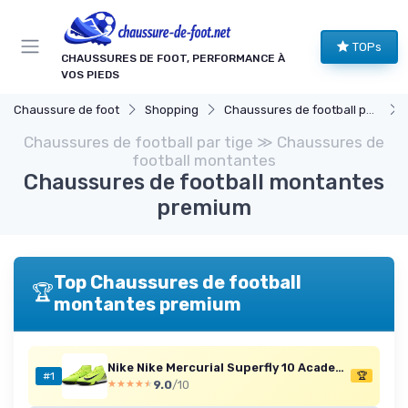
Panneau de gestion des cookies
TOPs
CHAUSSURES DE FOOT, PERFORMANCE À
VOS PIEDS
Chaussure de foot
Shopping
Chaussures de football par tige
Chaussures de football par tige ≫ Chaussures de
football montantes
Chaussures de football montantes
premium
Top Chaussures de football
🏆
montantes premium
Nike Nike Mercurial Superfly 10 Academy TF High-Top Fußballschuhe Chaussure de footballHomme 40 EU Volt Black
#1
🏆
9.0
/10
★★★★★
★★★★★