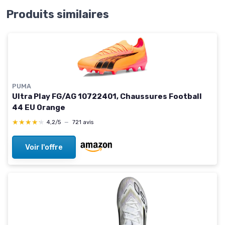
Produits similaires
PUMA
Ultra Play FG/AG 10722401, Chaussures Football
44 EU Orange
★★★★★
★★★★★
4,2/5
—
721 avis
Voir l'offre