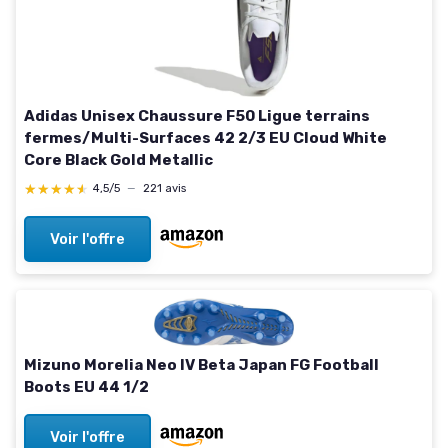
Adidas Unisex Chaussure F50 Ligue terrains
fermes/Multi-Surfaces 42 2/3 EU Cloud White
Core Black Gold Metallic
★★★★★
★★★★★
4,5/5
—
221 avis
Voir l'offre
Mizuno Morelia Neo IV Beta Japan FG Football
Boots EU 44 1/2
Voir l'offre