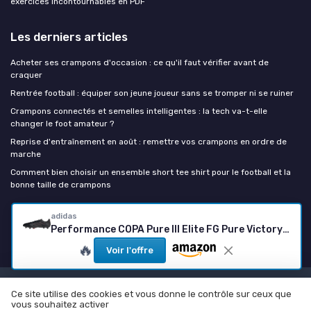
exercices incontournables en PDF
Les derniers articles
Acheter ses crampons d'occasion : ce qu'il faut vérifier avant de
craquer
Rentrée football : équiper son jeune joueur sans se tromper ni se ruiner
Crampons connectés et semelles intelligentes : la tech va-t-elle
changer le foot amateur ?
Reprise d'entraînement en août : remettre vos crampons en ordre de
marche
Comment bien choisir un ensemble short tee shirt pour le football et la
bonne taille de crampons
adidas
Chaussure de foot
Performance COPA Pure III Elite FG Pure Victory Blanc Unisexe
🔥
Voir l'offre
Mentions légales
Politique de confidentialité
Ce site utilise des cookies et vous donne le contrôle sur ceux que
vous souhaitez activer
© Chaussure de foot 2026