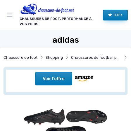
Panneau de gestion des cookies
TOPs
CHAUSSURES DE FOOT, PERFORMANCE À
VOS PIEDS
adidas
Chaussure de foot
Shopping
Chaussures de football par surface
C
Voir l'offre