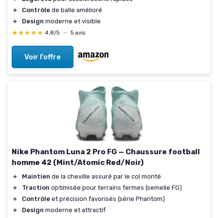
＋
Contrôle
de balle amélioré
＋
Design
moderne et visible
★★★★★
★★★★★
4,8/5
—
5 avis
Voir l'offre
Nike Phantom Luna 2 Pro FG — Chaussure football
homme 42 (Mint/Atomic Red/Noir)
＋
Maintien
de la cheville assuré par le col monté
＋
Traction
optimisée pour terrains fermes (semelle FG)
＋
Contrôle
et précision favorisés (série Phantom)
＋
Design
moderne et attractif