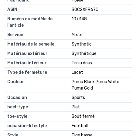
Fabricant
PUMA
ASIN
B0C2XFR67C
Numéro du modèle de
107348
l'article
Service
Mixte
Matériau de la semelle
Synthetic
Matériau extérieur
Synthétique
Matériau intérieur
Tissu doux
Type de fermeture
Lacet
Couleur
Puma Black Puma White
Puma Gold
Occasion
Sports
heel-type
Plat
toe-style
Bout fermé
occasion-lifestyle
Football
Style
Tige basse