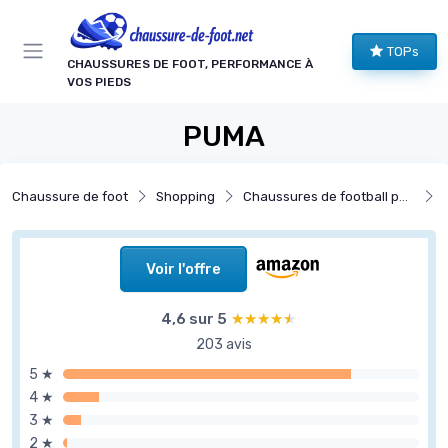
Panneau de gestion des cookies
TOPs
CHAUSSURES DE FOOT, PERFORMANCE À
VOS PIEDS
PUMA
Chaussure de foot
Shopping
Chaussures de football par surface
C
Voir l'offre
4,6 sur 5
★★★★★
★★★★★
203 avis
5 ★
4 ★
3 ★
2 ★