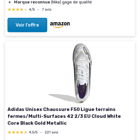
＋
Marque reconnue
(Nike) gage de qualité
★★★★★
★★★★★
4/5
—
7 avis
Voir l'offre
Adidas Unisex Chaussure F50 Ligue terrains
fermes/Multi-Surfaces 42 2/3 EU Cloud White
Core Black Gold Metallic
★★★★★
★★★★★
4,5/5
—
221 avis