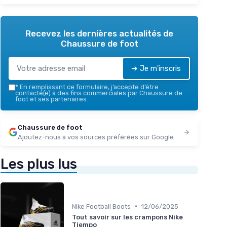
Recevez les dernières actualités de
Chaussure de foot
➔ Je m'inscris
*
En remplissant ce formulaire, j’accepte d’être
contacté(e) à des fins commerciales par Chaussure de
foot et ses partenaires.
Chaussure de foot
Ajoutez-nous à vos sources préférées sur Google
Les plus lus
•
Nike Football Boots
12/06/2025
Tout savoir sur les crampons Nike
Tiempo