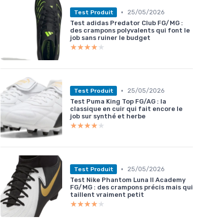
•
25/05/2026
Test Produit
Test adidas Predator Club FG/MG :
des crampons polyvalents qui font le
job sans ruiner le budget
★★★★★
★★★★★
•
25/05/2026
Test Produit
Test Puma King Top FG/AG : la
classique en cuir qui fait encore le
job sur synthé et herbe
★★★★★
★★★★★
•
25/05/2026
Test Produit
Test Nike Phantom Luna II Academy
FG/MG : des crampons précis mais qui
taillent vraiment petit
★★★★★
★★★★★