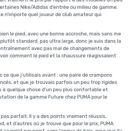
taines Nike/Adidas d’entrée ou milieu de gamme.
me n’importe quel joueur de club amateur qui
bien le pied, avec une bonne accroche, mais sans me
 plutôt standard, pas ultra large, donc je suis dans la
 d’entraînement avec pas mal de changements de
voir comment le pied et la chaussure réagissaient
c ce que j’utilisais avant : une paire de crampons
cés, et que je trouvais parfois un peu trop rigides
is à quelque chose d’un peu plus confortable et
putation de la gamme Future chez PUMA pour le
 pas parfait. Il y a des points vraiment réussis,
ed, et d’autres où je trouve que pour le prix, PUMA
ut ça point par point, sans langue de bois, pour que tu