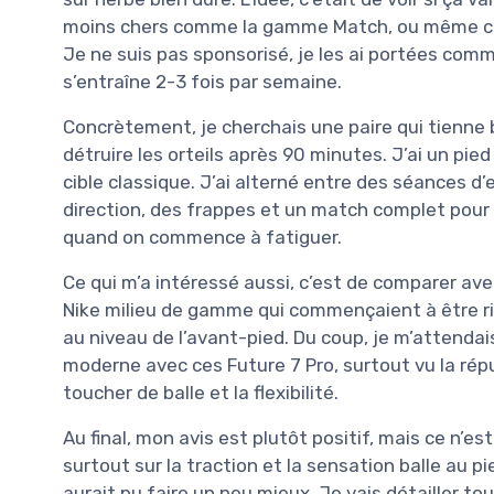
moins chers comme la gamme Match, ou même cer
Je ne suis pas sponsorisé, je les ai portées com
s’entraîne 2-3 fois par semaine.
Concrètement, je cherchais une paire qui tienne 
détruire les orteils après 90 minutes. J’ai un pied
cible classique. J’ai alterné entre des séances
direction, des frappes et un match complet pour 
quand on commence à fatiguer.
Ce qui m’a intéressé aussi, c’est de comparer ave
Nike milieu de gamme qui commençaient à être rin
au niveau de l’avant-pied. Du coup, je m’attenda
moderne avec ces Future 7 Pro, surtout vu la ré
toucher de balle et la flexibilité.
Au final, mon avis est plutôt positif, mais ce n’est
surtout sur la traction et la sensation balle au pi
aurait pu faire un peu mieux. Je vais détailler to