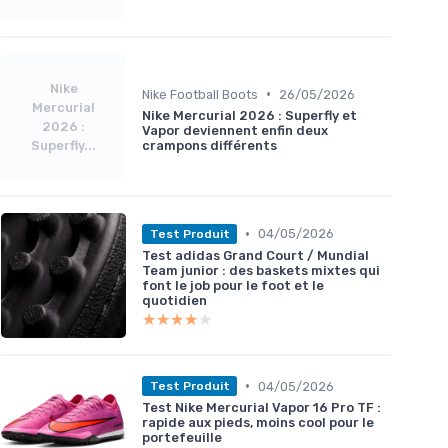
Nike
•
Nike Football Boots
26/05/2026
Mercurial
Nike Mercurial 2026 : Superfly et
2026 :
Vapor deviennent enfin deux
Superfly...
crampons différents
•
04/05/2026
Test Produit
Test adidas Grand Court / Mundial
Team junior : des baskets mixtes qui
font le job pour le foot et le
quotidien
★★★★★
★★★★★
•
04/05/2026
Test Produit
Test Nike Mercurial Vapor 16 Pro TF :
rapide aux pieds, moins cool pour le
portefeuille