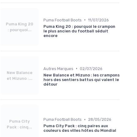
•
Puma Football Boots
11/07/2026
Puma King 20
Puma King 20 : pourquoi le crampon
: pourquoi...
le plus ancien du football séduit
encore
•
Autres Marques
02/07/2026
New Balance
New Balance et Mizuno : les crampons
et Mizuno :...
hors des sentiers battus qui valent le
détour
•
Puma Football Boots
28/05/2026
Puma City
Puma City Pack : cinq paires aux
Pack : cinq...
couleurs des villes hôtes du Mondial