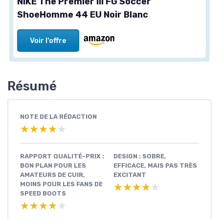
NIKE The Premier III FG Soccer
ShoeHomme 44 EU Noir Blanc
Voir l'offre
Résumé
NOTE DE LA RÉDACTION
★★★★★
★★★★★
RAPPORT QUALITÉ-PRIX :
DESIGN : SOBRE,
BON PLAN POUR LES
EFFICACE, MAIS PAS TRÈS
AMATEURS DE CUIR,
EXCITANT
MOINS POUR LES FANS DE
★★★★★
★★★★★
SPEED BOOTS
★★★★★
★★★★★