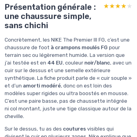
Présentation générale :
★★★★★
★★★★★
une chaussure simple,
sans chichi
Concrètement, les NIKE The Premier III FG, c’est une
chaussure de foot
à crampons moulés FG
pour
terrain sec ou légèrement humide. La version que
j’ai testée est en
44 EU
, couleur
noir/blanc
, avec un
cuir sur le dessus et une semelle extérieure
synthétique. La fiche produit parle de « cuir souple »
et d’un
amorti modéré
, donc on est loin des
modèles super rigides ou ultra boostés en mousse.
C’est une paire basse, pas de chaussette intégrée
ni col montant, juste une tige classique autour de la
cheville.
Sur le dessus, tu as des
coutures
visibles qui
divisent le cuir en plusieurs zones. Nike explique que