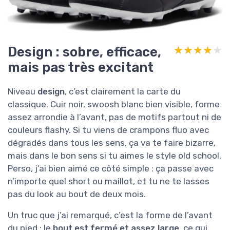
Design : sobre, efficace,
★★★★★
★★★★★
mais pas très excitant
Niveau
design
, c’est clairement la carte du
classique. Cuir noir, swoosh blanc bien visible, forme
assez arrondie à l’avant, pas de motifs partout ni de
couleurs flashy. Si tu viens de crampons fluo avec
dégradés dans tous les sens, ça va te faire bizarre,
mais dans le bon sens si tu aimes le style old school.
Perso, j’ai bien aimé ce côté simple : ça passe avec
n’importe quel short ou maillot, et tu ne te lasses
pas du look au bout de deux mois.
Un truc que j’ai remarqué, c’est la forme de l’avant
du pied : le
bout est fermé et assez large
, ce qui