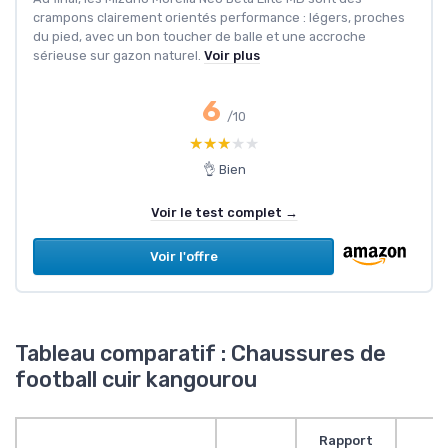
crampons clairement orientés performance : légers, proches
du pied, avec un bon toucher de balle et une accroche
sérieuse sur gazon naturel.
Voir plus
6
/10
★★★★★
★★★★★
👌 Bien
Voir le test complet →
Voir l'offre
Tableau comparatif : Chaussures de
football cuir kangourou
Rapport