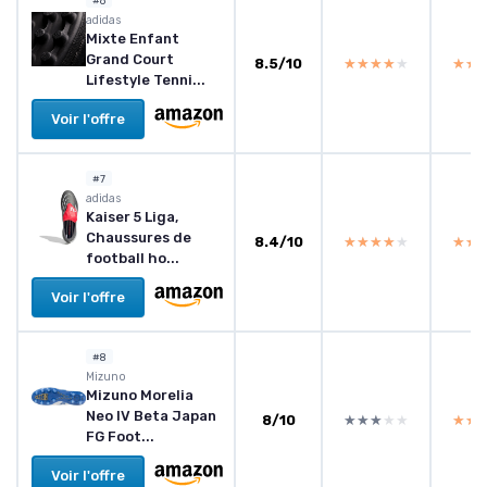
#6
adidas
Mixte Enfant
Grand Court
8.5/10
★★★★★
★★★★★
★★
★★
Lifestyle Tenni...
Voir l'offre
#7
adidas
Kaiser 5 Liga,
Chaussures de
8.4/10
★★★★★
★★★★★
★★
★★
football ho...
Voir l'offre
#8
Mizuno
Mizuno Morelia
Neo IV Beta Japan
8/10
★★★★★
★★★★★
★★
★★
FG Foot...
Voir l'offre