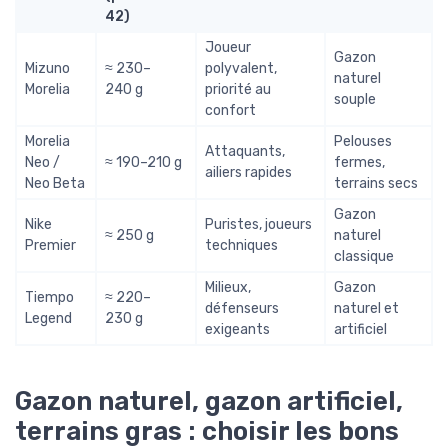
42)
Joueur
Gazon
Mizuno
≈ 230–
polyvalent,
naturel
Morelia
240 g
priorité au
souple
confort
Morelia
Pelouses
Attaquants,
Neo /
≈ 190–210 g
fermes,
ailiers rapides
Neo Beta
terrains secs
Gazon
Nike
Puristes, joueurs
≈ 250 g
naturel
Premier
techniques
classique
Milieux,
Gazon
Tiempo
≈ 220–
défenseurs
naturel et
Legend
230 g
exigeants
artificiel
Gazon naturel, gazon artificiel,
terrains gras : choisir les bons