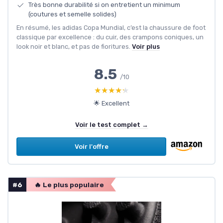
Très bonne durabilité si on entretient un minimum
(coutures et semelle solides)
En résumé, les adidas Copa Mundial, c’est la chaussure de foot
classique par excellence : du cuir, des crampons coniques, un
look noir et blanc, et pas de fioritures.
Voir plus
8.5
/10
★★★★★
★★★★★
🌟 Excellent
Voir le test complet →
Voir l'offre
#6
🔥 Le plus populaire