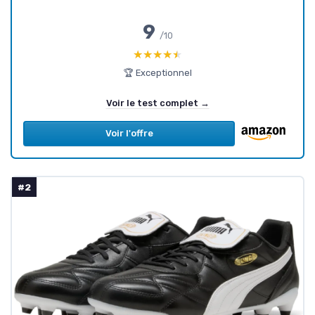
9
/10
★★★★★
★★★★★
🏆 Exceptionnel
Voir le test complet →
Voir l'offre
#2