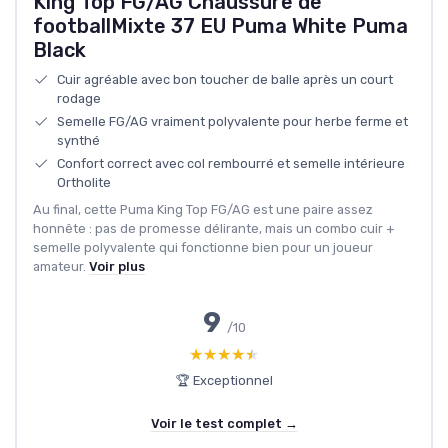
King Top FG/AG Chaussure de
footballMixte 37 EU Puma White Puma
Black
Cuir agréable avec bon toucher de balle après un court
rodage
Semelle FG/AG vraiment polyvalente pour herbe ferme et
synthé
Confort correct avec col rembourré et semelle intérieure
Ortholite
Au final, cette Puma King Top FG/AG est une paire assez
honnête : pas de promesse délirante, mais un combo cuir +
semelle polyvalente qui fonctionne bien pour un joueur
amateur.
Voir plus
9
/10
★★★★★
★★★★★
🏆 Exceptionnel
Voir le test complet →