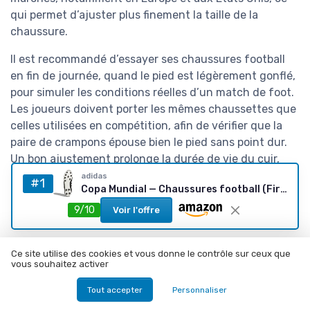
qui permet d’ajuster plus finement la taille de la
chaussure.
Il est recommandé d’essayer ses chaussures football
en fin de journée, quand le pied est légèrement gonflé,
pour simuler les conditions réelles d’un match de foot.
Les joueurs doivent porter les mêmes chaussettes que
celles utilisées en compétition, afin de vérifier que la
paire de crampons épouse bien le pied sans point dur.
Un bon ajustement prolonge la durée de vie du cuir,
améliore la stabilité sur gazon naturel ou gazon
adidas
#1
Copa Mundial — Chaussures football (Firm Ground) Blanc/Noir, taille 8
artificiel et renforce la sensation d’élite que
recherchent les passionnés de football exigeants.
9/10
Voir l'offre
Rapport qualité prix : comparer
Ce site utilise des cookies et vous donne le contrôle sur ceux que
vous souhaitez activer
les modèles élite et les gammes
intermédiaires
Tout accepter
Personnaliser