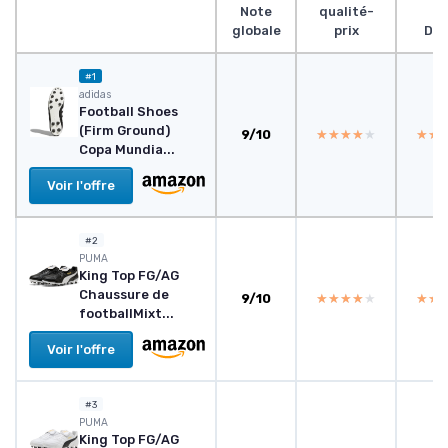
Note
qualité-
globale
prix
Des
#1
adidas
Football Shoes
(Firm Ground)
9/10
★★★★★
★★★★★
★★
★★
Copa Mundia...
Voir l'offre
#2
PUMA
King Top FG/AG
Chaussure de
9/10
★★★★★
★★★★★
★★
★★
footballMixt...
Voir l'offre
#3
PUMA
King Top FG/AG