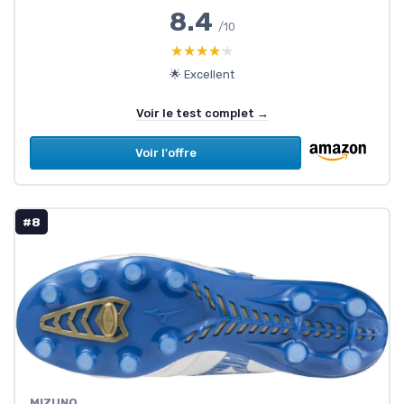
8.4
/10
★★★★★
★★★★★
🌟 Excellent
Voir le test complet →
Voir l'offre
#8
MIZUNO