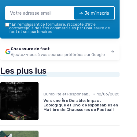
➔ Je m'inscris
*
En remplissant ce formulaire, j’accepte d’être
contacté(e) à des fins commerciales par Chaussure de
foot et ses partenaires.
Chaussure de foot
Ajoutez-nous à vos sources préférées sur Google
Les plus lus
•
Durabilité et Responsabilité Écologique
12/06/2025
Vers une Ère Durable: Impact
Écologique et Choix Responsables en
Matière de Chaussures de Football