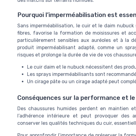
des matchs sur terrains humides.
Pourquoi l’imperméabilisation est essent
Sans imperméabilisation, le cuir et le daim nubuck s
fibres, favorise la formation de moisissures et ac
particulièrement sensibles aux auréoles et à la d
produit imperméabilisant adapté, comme un spray
risques et prolonge la durée de vie de vos chaussur
Le cuir daim et le nubuck nécessitent des produi
Les sprays imperméabilisants sont recommandés
Un cirage pâte ou un cirage adapté peut complét
Conséquences sur la performance et le
Des chaussures humides perdent en maintien et e
l’adhérence intérieure et peut provoquer des a
conserver les qualités techniques du cuir, essentiell
Pour approfondir l’importance de préserver la for