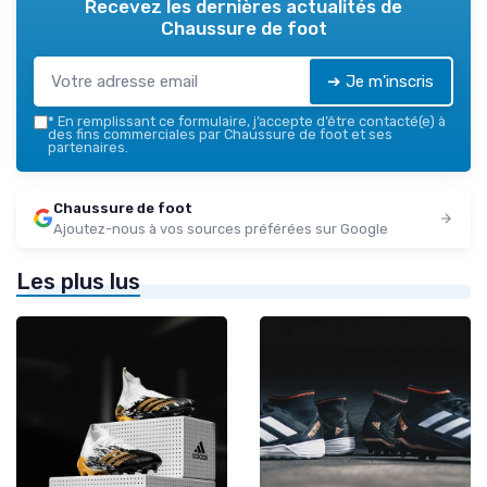
Recevez les dernières actualités de
Chaussure de foot
➔ Je m'inscris
*
En remplissant ce formulaire, j’accepte d’être contacté(e) à
des fins commerciales par Chaussure de foot et ses
partenaires.
Chaussure de foot
Ajoutez-nous à vos sources préférées sur Google
Les plus lus