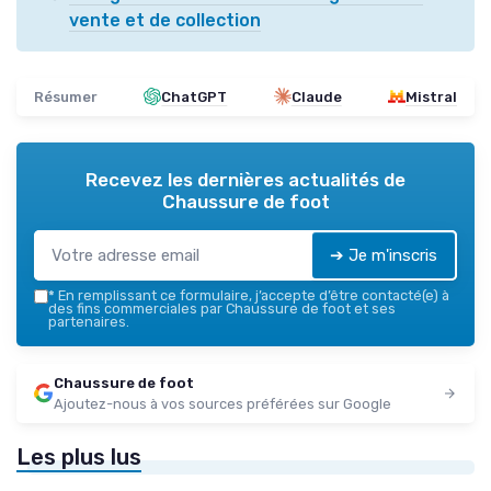
vente et de collection
Résumer
ChatGPT
Claude
Mistral
Recevez les dernières actualités de
Chaussure de foot
➔ Je m'inscris
*
En remplissant ce formulaire, j’accepte d’être contacté(e) à
des fins commerciales par Chaussure de foot et ses
partenaires.
Chaussure de foot
Ajoutez-nous à vos sources préférées sur Google
Les plus lus