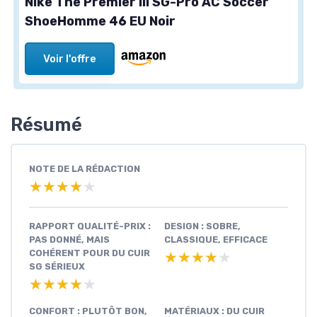
Nike The Premier III SG-Pro AC Soccer
ShoeHomme 46 EU Noir
Voir l'offre
Résumé
NOTE DE LA RÉDACTION
★★★★★
★★★★★
RAPPORT QUALITÉ-PRIX :
DESIGN : SOBRE,
PAS DONNÉ, MAIS
CLASSIQUE, EFFICACE
COHÉRENT POUR DU CUIR
★★★★★
★★★★★
SG SÉRIEUX
★★★★★
★★★★★
CONFORT : PLUTÔT BON,
MATÉRIAUX : DU CUIR