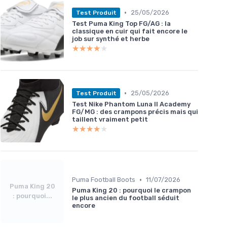
•
25/05/2026
Test Produit
Test Puma King Top FG/AG : la
classique en cuir qui fait encore le
job sur synthé et herbe
★★★★★
★★★★★
•
25/05/2026
Test Produit
Test Nike Phantom Luna II Academy
FG/MG : des crampons précis mais qui
taillent vraiment petit
★★★★★
★★★★★
•
Puma Football Boots
11/07/2026
Puma King 20
Puma King 20 : pourquoi le crampon
: pourquoi...
le plus ancien du football séduit
encore