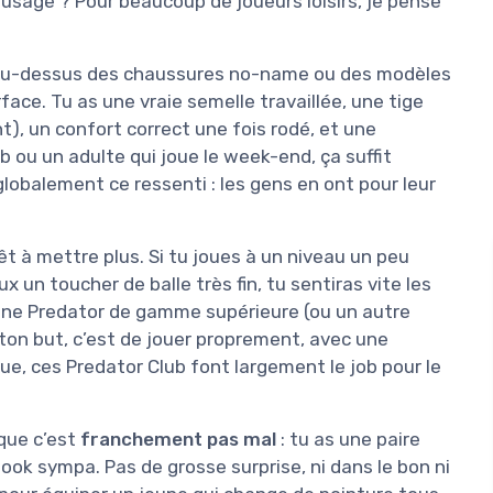
 usage ? Pour beaucoup de joueurs loisirs, je pense
 au-dessus des chaussures no-name ou des modèles
face. Tu as une vraie semelle travaillée, une tige
), un confort correct une fois rodé, et une
b ou un adulte qui joue le week-end, ça suffit
globalement ce ressenti : les gens en ont pour leur
rêt à mettre plus. Si tu joues à un niveau un peu
 un toucher de balle très fin, tu sentiras vite les
 une Predator de gamme supérieure (ou un autre
 ton but, c’est de jouer proprement, avec une
ue, ces Predator Club font largement le job pour le
s que c’est
franchement pas mal
: tu as une paire
look sympa. Pas de grosse surprise, ni dans le bon ni