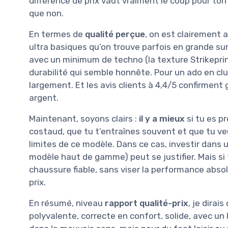
différence de prix vaut vraiment le coup pour ton
que non.
En termes de
qualité perçue
, on est clairement
ultra basiques qu’on trouve parfois en grande sur
avec un minimum de techno (la texture Strikeprint
durabilité qui semble honnête. Pour un ado en clu
largement. Et les avis clients à 4,4/5 confirment 
argent.
Maintenant, soyons clairs :
il y a mieux
si tu es p
costaud, que tu t’entraînes souvent et que tu veux
limites de ce modèle. Dans ce cas, investir dans
modèle haut de gamme) peut se justifier. Mais si
chaussure fiable, sans viser la performance absol
prix.
En résumé, niveau
rapport qualité-prix
, je dirai
polyvalente, correcte en confort, solide, avec un 