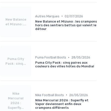
•
Autres Marques
02/07/2026
New Balance
New Balance et Mizuno : les crampons
et Mizuno :...
hors des sentiers battus qui valent le
détour
•
Puma Football Boots
28/05/2026
Puma City
Puma City Pack : cinq paires aux
Pack : cinq...
couleurs des villes hôtes du Mondial
Nike
•
Nike Football Boots
26/05/2026
Mercurial
Nike Mercurial 2026 : Superfly et
2026 :
Vapor deviennent enfin deux
Superfly...
crampons différents