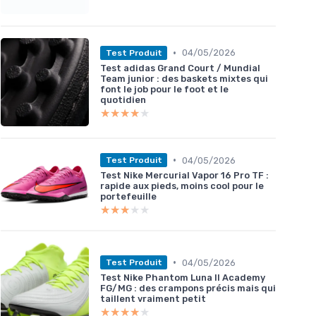
•
04/05/2026
Test Produit
Test adidas Grand Court / Mundial
Team junior : des baskets mixtes qui
font le job pour le foot et le
quotidien
★★★★★
★★★★★
•
04/05/2026
Test Produit
Test Nike Mercurial Vapor 16 Pro TF :
rapide aux pieds, moins cool pour le
portefeuille
★★★★★
★★★★★
•
04/05/2026
Test Produit
Test Nike Phantom Luna II Academy
FG/MG : des crampons précis mais qui
taillent vraiment petit
★★★★★
★★★★★