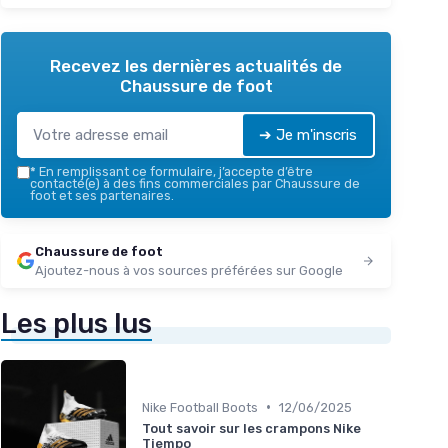
Recevez les dernières actualités de
Chaussure de foot
➔ Je m'inscris
*
En remplissant ce formulaire, j’accepte d’être
contacté(e) à des fins commerciales par Chaussure de
foot et ses partenaires.
Chaussure de foot
Ajoutez-nous à vos sources préférées sur Google
Les plus lus
•
Nike Football Boots
12/06/2025
Tout savoir sur les crampons Nike
Tiempo