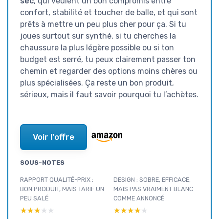
sec
, qui veulent un bon compromis entre
confort, stabilité et toucher de balle, et qui sont
prêts à mettre un peu plus cher pour ça. Si tu
joues surtout sur synthé, si tu cherches la
chaussure la plus légère possible ou si ton
budget est serré, tu peux clairement passer ton
chemin et regarder des options moins chères ou
plus spécialisées. Ça reste un bon produit,
sérieux, mais il faut savoir pourquoi tu l’achètes.
Voir l'offre
SOUS-NOTES
RAPPORT QUALITÉ-PRIX :
DESIGN : SOBRE, EFFICACE,
BON PRODUIT, MAIS TARIF UN
MAIS PAS VRAIMENT BLANC
PEU SALÉ
COMME ANNONCÉ
★★★★★
★★★★★
★★★★★
★★★★★