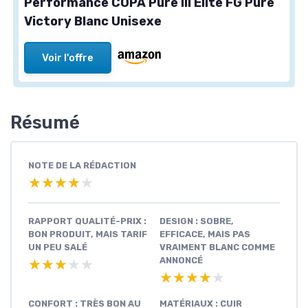
Performance COPA Pure III Elite FG Pure
Victory Blanc Unisexe
Voir l'offre
Résumé
NOTE DE LA RÉDACTION
★★★★★
★★★★★
RAPPORT QUALITÉ-PRIX :
DESIGN : SOBRE,
BON PRODUIT, MAIS TARIF
EFFICACE, MAIS PAS
UN PEU SALÉ
VRAIMENT BLANC COMME
ANNONCÉ
★★★★★
★★★★★
★★★★★
★★★★★
CONFORT : TRÈS BON AU
MATÉRIAUX : CUIR