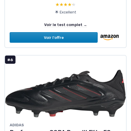
★★★★★
★★★★★
🌟 Excellent
Voir le test complet →
Voir l'offre
#6
ADIDAS