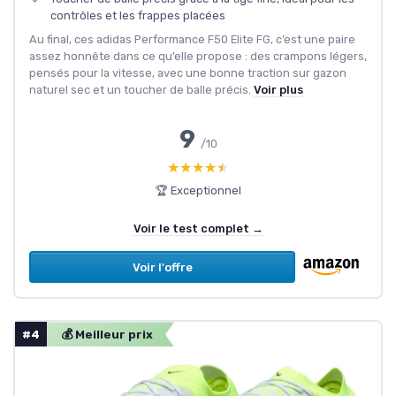
contrôles et les frappes placées
Au final, ces adidas Performance F50 Elite FG, c’est une paire
assez honnête dans ce qu’elle propose : des crampons légers,
pensés pour la vitesse, avec une bonne traction sur gazon
naturel sec et un toucher de balle précis.
Voir plus
9
/10
★★★★★
★★★★★
🏆 Exceptionnel
Voir le test complet →
Voir l'offre
#4
💰 Meilleur prix