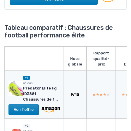
Tableau comparatif : Chaussures de
football performance élite
Rapport
Note
qualité-
globale
prix
Des
#1
adidas
Predator Elite Fg
ID3881
9/10
★★★★★
★★★★★
★★
★★
Chaussures de f...
Voir l'offre
#2