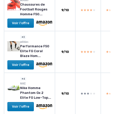
adidas
Chaussures de
Football Rouges
9/10
★★★★★
★★★★★
★★
★★
Homme F50...
Voir l'offre
#3
adidas
Performance F50
Elite FG Coral
9/10
★★★★★
★★★★★
★★
★★
Blaze Hom...
Voir l'offre
#4
NIKE
Nike Homme
Phantom Gx 2
9/10
★★★★★
★★★★★
★★
★★
Elite FG Low-Top...
Voir l'offre