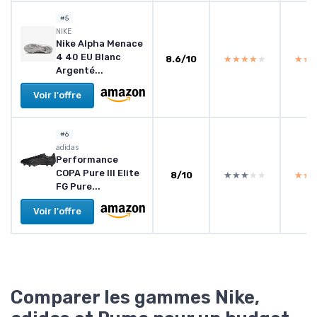
#5
NIKE
Nike Alpha Menace
4 40 EU Blanc
8.6/10
★★★★★
★★★★★
★★
★★
Argenté...
Voir l'offre
#6
adidas
Performance
COPA Pure III Elite
8/10
★★★★★
★★★★★
★★
★★
FG Pure...
Voir l'offre
Comparer les gammes Nike,