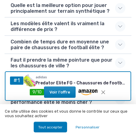
Quelle est la meilleure option pour jouer
principalement sur terrain synthétique ?
Les modèles élite valent ils vraiment la
différence de prix ?
Combien de temps dure en moyenne une
paire de chaussures de football élite ?
Faut il prendre la même pointure que pour
les chaussures de ville ?
Quel est le meilleur chaussures de football
adidas
#1
Predator Elite FG - Chaussures de football homme, Blanc, 42 EU
performance élite ?
9/10
Voir l'offre
Quel est le chaussures de football
performance élite le moins cher ?
Ce site utilise des cookies et vous donne le contrôle sur ceux que
Quel est le chaussures de football
vous souhaitez activer
performance élite le plus populaire ?
Tout accepter
Personnaliser
Comment choisir un chaussures de