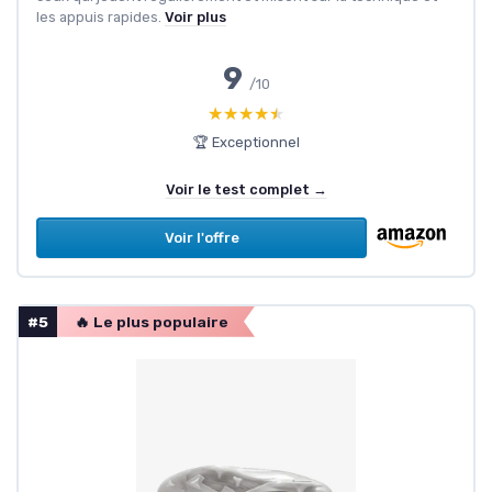
les appuis rapides.
Voir plus
9
/10
★★★★★
★★★★★
🏆 Exceptionnel
Voir le test complet →
Voir l'offre
#5
🔥 Le plus populaire