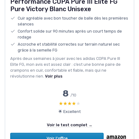
Performance COPA Pure III Elite FG
Pure Victory Blanc Unisexe
Cuir agréable avec bon toucher de balle dès les premières
séances
Confort solide sur 90 minutes après un court temps de
rodage
Accroche et stabilité correctes sur terrain naturel sec
grâce à la semelle FG
Après deux semaines à jouer avec les adidas COPA Pure III
Elite FG, mon avis est assez clair : c’est une bonne paire de
crampons en cuir, confortable et fiable, mais qui ne
révolutionne rien.
Voir plus
8
/10
★★★★★
★★★★★
🌟 Excellent
Voir le test complet →
Voir l'offre