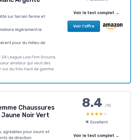
Voir le test complet →
ité sur terrain ferme et
Voir l'offre
améliore légèrement le
hérent pour du milieu de
or 24 League Low Firm Ground,
joueur amateur qui veut des
ir sur du très haut de gamme.
8.4
/10
 Femme Chaussures
★★★★★
★★★★★
 Jaune Noir Vert
🌟 Excellent
, agréables pour courir et
Voir le test complet →
nts de direction