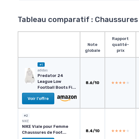
Tableau comparatif : Chaussures
Rapport
Note
qualité-
globale
prix
#1
adidas
Predator 24
League Low
8.6/10
★★★★★
★★★★★
Football Boots Fi...
Voir l'offre
#2
NIKE
NIKE Viale pour Femme
8.4/10
★★★★★
★★★★★
Chaussures de Foot...