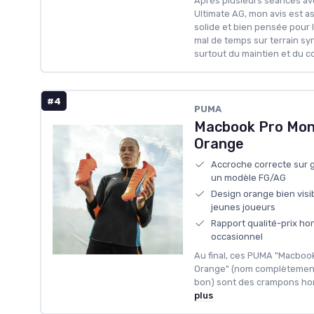
Après plusieurs séances av
Ultimate AG, mon avis est ass
solide et bien pensée pour 
mal de temps sur terrain sy
surtout du maintien et du co
#4
PUMA
Macbook Pro Mo
Orange
Accroche correcte sur 
un modèle FG/AG
Design orange bien visib
jeunes joueurs
Rapport qualité-prix ho
occasionnel
Au final, ces PUMA "Macbo
Orange" (nom complètement 
bon) sont des crampons honn
plus