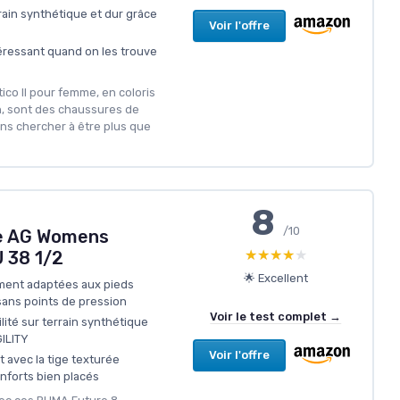
ain synthétique et dur grâce
Voir l'offre
téressant quand on les trouve
stico II pour femme, en coloris
ron, sont des chaussures de
sans chercher à être plus que
8
/10
te AG Womens
★★★★★
★★★★★
 38 1/2
🌟 Excellent
ment adaptées aux pieds
sans points de pression
Voir le test complet →
ité sur terrain synthétique
GILITY
Voir l'offre
t avec la tige texturée
enforts bien placés