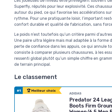
Les joueuses de niveau élite privilégient souvent d
Superfly, réputés pour leur explosivité. Ces chaussu
autour du pied, ce qui favorise les accélérations su
rythme. Pour une pratiquante loisir, l’important re
confort durable et qualité de fabrication, sans forc
Le poids n’est toutefois qu’un critère parmi d’autr
Une paire ultra légère mais mal adaptée à la forme 
perte de confiance dans les appuis, ce qui annule 
consiste à comparer plusieurs chaussures, à les essay
ressenti global plutôt qu’un simple chiffre en gram
de terrain principal.
Le classement
#1
🏆 Meilleur choix
ADIDAS
Predator 24 Leag
Boots Firm Groun
Women/6.5 Men B