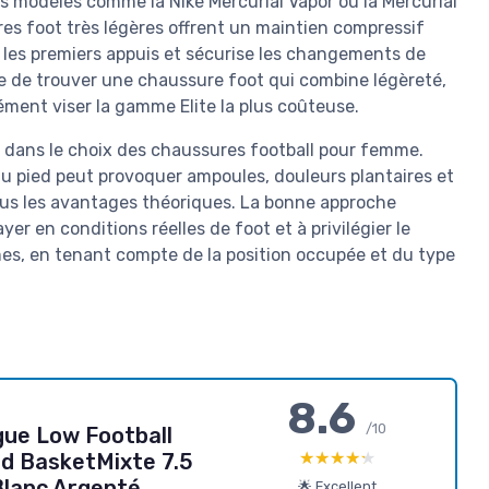
es modèles comme la Nike Mercurial Vapor ou la Mercurial
res foot très légères offrent un maintien compressif
r les premiers appuis et sécurise les changements de
ste de trouver une chaussure foot qui combine légèreté,
ément viser la gamme Elite la plus coûteuse.
es dans le choix des chaussures football pour femme.
du pied peut provoquer ampoules, douleurs plantaires et
tous les avantages théoriques. La bonne approche
er en conditions réelles de foot et à privilégier le
mes, en tenant compte de la position occupée et du type
8.6
/10
ue Low Football
★★★★★
★★★★★
d BasketMixte 7.5
lanc Argenté
🌟 Excellent