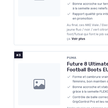
Bonne accroche sur terr
à la semelle avec reliefs
Rapport qualité-prix in
en promotion
Au final, ces NIKE Viale / Ela
jaune fluo / noir / vert cit
foot/futsal qui font le job 
ça.
Voir plus
#3
PUMA
Future 8 Ultima
Football Boots EU
Forme et cambrure vrai
féminins, bon maintien 
Bonne accroche et stabil
grâce à la semelle FLEX
Contrôle de balle correc
GripControl Pro et les r