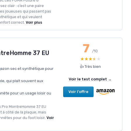
ec ces PUMA Future 8
ez clair : c’est une paire
les joueuses qui passent pas
nthétique et qui veulent
nfort correct.
Voir plus
7
/10
ntreHomme 37 EU
★★★★★
★★★★★
👍 Très bien
gazon sec et synthétique pour
Voir le test complet →
le, qui plaît souvent aux
Voir l'offre
nnête pour un usage loisir ou
ok Pro MontreHomme 37 EU
à côté de la plaque, mais
êtes pour du foot loisir.
Voir