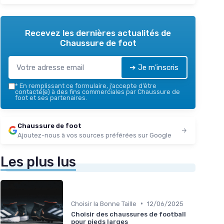
Recevez les dernières actualités de
Chaussure de foot
➔ Je m'inscris
*
En remplissant ce formulaire, j’accepte d’être
contacté(e) à des fins commerciales par Chaussure de
foot et ses partenaires.
Chaussure de foot
Ajoutez-nous à vos sources préférées sur Google
Les plus lus
•
Choisir la Bonne Taille
12/06/2025
Choisir des chaussures de football
pour pieds larges