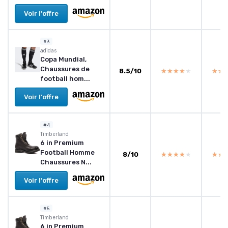
Voir l'offre
#3
adidas
Copa Mundial,
Chaussures de
8.5/10
★★★★★
★★★★★
★★
★★
football hom...
Voir l'offre
#4
Timberland
6 in Premium
Football Homme
8/10
★★★★★
★★★★★
★★
★★
Chaussures N...
Voir l'offre
#5
Timberland
6 in Premium