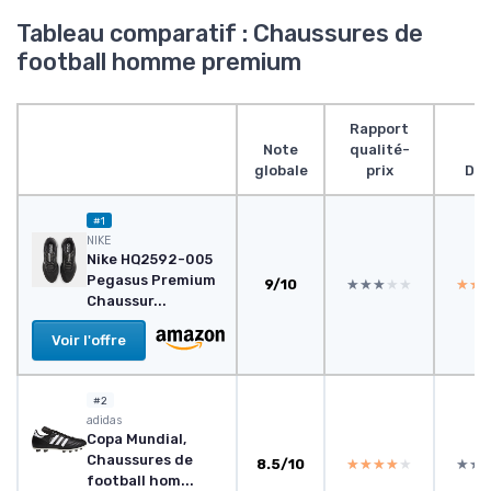
Tableau comparatif : Chaussures de
football homme premium
Rapport
Note
qualité-
globale
prix
Des
#1
NIKE
Nike HQ2592-005
Pegasus Premium
9/10
★★★★★
★★★★★
★★
★★
Chaussur...
Voir l'offre
#2
adidas
Copa Mundial,
Chaussures de
8.5/10
★★★★★
★★★★★
★★
★★
football hom...