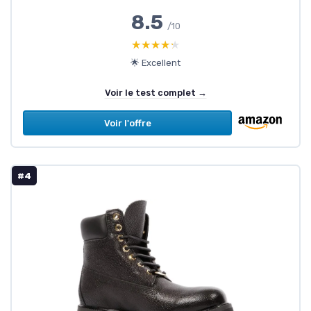
8.5
/10
★★★★★
★★★★★
🌟 Excellent
Voir le test complet →
Voir l'offre
#4