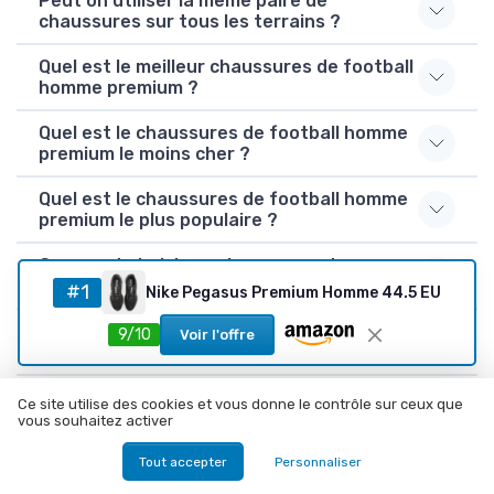
Peut on utiliser la même paire de
chaussures sur tous les terrains ?
Quel est le meilleur chaussures de football
homme premium ?
Quel est le chaussures de football homme
premium le moins cher ?
Quel est le chaussures de football homme
premium le plus populaire ?
Comment choisir un chaussures de
football homme premium ?
#1
Nike Pegasus Premium Homme 44.5 EU
Combien de chaussures de football homme
9/10
Voir l'offre
premium avez-vous testés ?
Ce site utilise des cookies et vous donne le contrôle sur ceux que
vous souhaitez activer
Publié le
10/05/2026
Tout accepter
Personnaliser