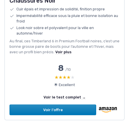
Chaussures Noir
Cuir épais et impression de solidité, finition propre
Imperméabilité efficace sous la pluie et bonne isolation au
froid
Look noir sobre et polyvalent pour la ville en
automne/hiver
Au final, ces Timberland 6 in Premium Football noires, c’est une
bonne grosse paire de boots pour l’automne et l’hiver, mais
avec un profil bien précis.
Voir plus
8
/10
★★★★★
★★★★★
🌟 Excellent
Voir le test complet →
Voir l'offre