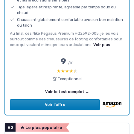
et les articulations sensibles
Tige légère et respirante, agréable par temps doux ou
chaud
Chaussant globalement confortable avec un bon maintien
du talon
Au final, ces Nike Pegasus Premium HQ2592-005, je les vois
surtout comme des chaussures de footing confortables pour
ceux qui veulent ménager leurs articulations.
Voir plus
9
/10
★★★★★
★★★★★
🏆 Exceptionnel
Voir le test complet →
Voir l'offre
#2
🔥 Le plus populaire