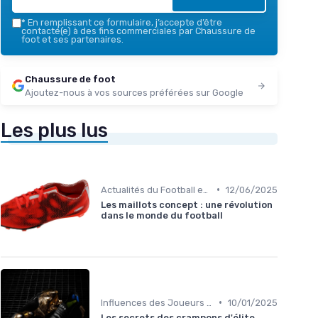
*
En remplissant ce formulaire, j’accepte d’être
contacté(e) à des fins commerciales par Chaussure de
foot et ses partenaires.
Chaussure de foot
Ajoutez-nous à vos sources préférées sur Google
Les plus lus
•
Actualités du Football et Nouveautés
12/06/2025
Les maillots concept : une révolution
dans le monde du football
•
Influences des Joueurs Professionnels
10/01/2025
Les secrets des crampons d'élite