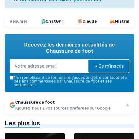
Résumer
ChatGPT
Claude
Mistral
Recevez les dernières actualités de
Chaussure de foot
➔ Je m'inscris
*
En remplissant ce formulaire, j’accepte d’être contacté(e) à
des fins commerciales par Chaussure de foot et ses
partenaires.
Chaussure de foot
Ajoutez-nous à vos sources préférées sur Google
Les plus lus