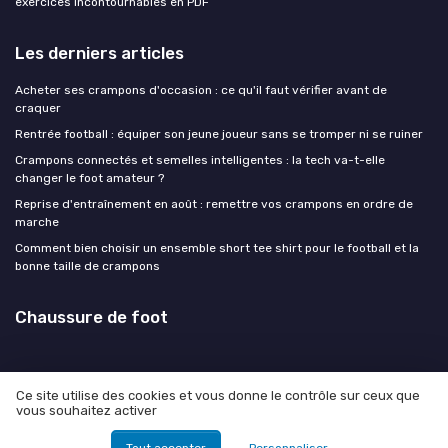
exercices incontournables en PDF
Les derniers articles
Acheter ses crampons d'occasion : ce qu'il faut vérifier avant de
craquer
Rentrée football : équiper son jeune joueur sans se tromper ni se ruiner
Crampons connectés et semelles intelligentes : la tech va-t-elle
changer le foot amateur ?
Reprise d'entraînement en août : remettre vos crampons en ordre de
marche
Comment bien choisir un ensemble short tee shirt pour le football et la
bonne taille de crampons
Chaussure de foot
Ce site utilise des cookies et vous donne le contrôle sur ceux que
vous souhaitez activer
Mentions légales
Politique de confidentialité
© Chaussure de foot 2026
Tout accepter
Personnaliser