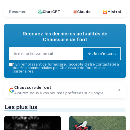
Résumer
ChatGPT
Claude
Mistral
Recevez les dernières actualités de
Chaussure de foot
➔ Je m'inscris
*
En remplissant ce formulaire, j’accepte d’être contacté(e) à
des fins commerciales par Chaussure de foot et ses
partenaires.
Chaussure de foot
Ajoutez-nous à vos sources préférées sur Google
Les plus lus