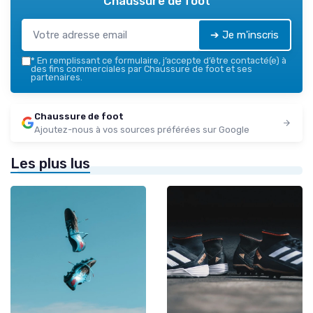
Chaussure de foot
➔ Je m'inscris
*
En remplissant ce formulaire, j’accepte d’être contacté(e) à
des fins commerciales par Chaussure de foot et ses
partenaires.
Chaussure de foot
Ajoutez-nous à vos sources préférées sur Google
Les plus lus