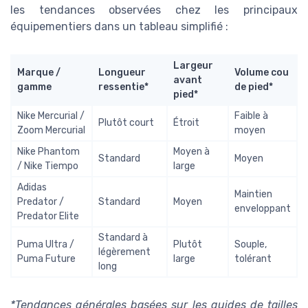
les tendances observées chez les principaux
équipementiers dans un tableau simplifié :
Largeur
Marque /
Longueur
Volume cou
avant
gamme
ressentie*
de pied*
pied*
Nike Mercurial /
Faible à
Plutôt court
Étroit
Zoom Mercurial
moyen
Nike Phantom
Moyen à
Standard
Moyen
/ Nike Tiempo
large
Adidas
Maintien
Predator /
Standard
Moyen
enveloppant
Predator Elite
Standard à
Puma Ultra /
Plutôt
Souple,
légèrement
Puma Future
large
tolérant
long
*Tendances générales basées sur les guides de tailles