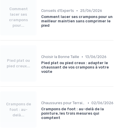
Comment
•
Conseils d'Experts
25/06/2026
lacer ses
Comment lacer ses crampons pour un
crampons
meilleur maintien sans comprimer le
pour...
pied
•
Choisir la Bonne Taille
13/06/2026
Pied plat ou
Pied plat ou pied creux : adapter le
pied creux...
chaussant de vos crampons à votre
voûte
•
Chaussures pour Terrains Gras
02/06/2026
Crampons de
Crampons de foot : au-delà de la
foot : au-
pointure, les trois mesures qui
delà...
comptent