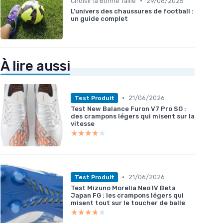
•
Choisir la Bonne Taille
29/06/2025
L'univers des chaussures de football :
un guide complet
À lire aussi
•
21/06/2026
Test Produit
Test New Balance Furon V7 Pro SG :
des crampons légers qui misent sur la
vitesse
★★★★★
★★★★★
•
21/06/2026
Test Produit
Test Mizuno Morelia Neo IV Beta
Japan FG : les crampons légers qui
misent tout sur le toucher de balle
★★★★★
★★★★★