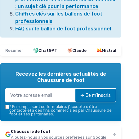
: un sujet clé pour la performance
Chiffres clés sur les ballons de foot
professionnels
FAQ sur le ballon de foot professionnel
Résumer
ChatGPT
Claude
Mistral
Recevez les dernières actualités de
Chaussure de foot
➔ Je m'inscris
*
En remplissant ce formulaire, j’accepte d’être
contacté(e) à des fins commerciales par Chaussure de
foot et ses partenaires.
Chaussure de foot
Ajoutez-nous à vos sources préférées sur Google