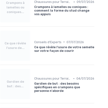
•
Chaussures pour Terrains Secs
09/07/2026
Crampons à
Crampons à lamelles ou coniques :
lamelles ou
comment la forme du stud change
coniques...
vos appuis
•
Conseils d'Experts
07/07/2026
Ce que révèle
Ce que révèle l'usure de votre semelle
l'usure de...
sur votre façon de courir
•
Chaussures pour Terrains Secs
04/07/2026
Gardien de
Gardien de but : des besoins
but : des...
spécifiques en crampons que
personne n'aborde