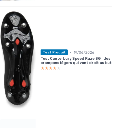
•
19/06/2026
Test Produit
Test Canterbury Speed Raze SG : des
crampons légers qui vont droit au but
★★★★★
★★★★★